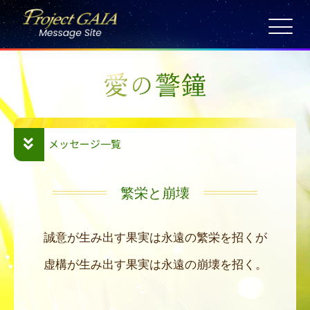
Skip
to
HOME
content
愛の警鐘
日々の祈り
宇宙サテライト
6/1
メッセージ一覧
メッセージ保存版
繁栄と崩壊
誠意が生み出す果実は
永遠の繁栄を招くが
虚構が生み出す果実は
永遠の崩壊を招く。