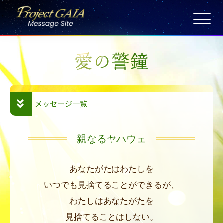
Skip
to
HOME
content
愛の警鐘
日々の祈り
宇宙サテライト
6/1
メッセージ一覧
メッセージ保存版
親なるヤハウェ
あなたがたはわたしを
いつでも見捨てることができるが、
わたしはあなたがたを
見捨てることはしない。