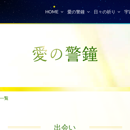
HOME
愛の警鐘
日々の祈り
宇
一覧
出会い