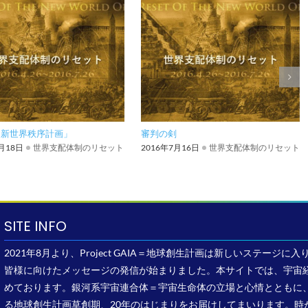
「新世界秩序計画」
審判の剣
7月18日
世界支配体制のリセット
2016年7月16日
世界支配体制のリセット
SITE INFO
2021年8月より、Project GAIA＝地球創生計画は新しいステー
皆様に向けたメッセージの発信が始まりました。本サイトでは、宇宙
めております。銀河系宇宙連合体＝宇宙生命体の立場と心情とともに、
る地球創生計画草創期、20年のはじまりをお届けしてまいります。時