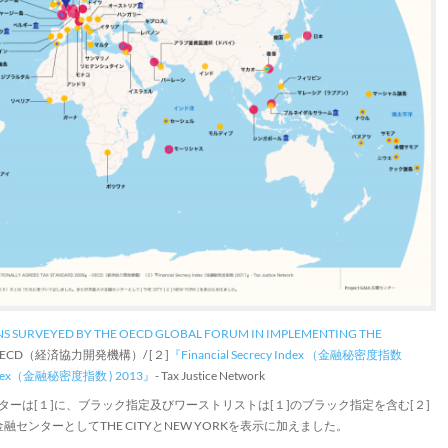
NS SURVEYED BY THE OECD GLOBAL FORUM IN IMPLEMENTING THE
 OECD（経済協力開発機構）/ [２]
『Financial Secrecy Index （金融秘密度指数
y Index（金融秘密度指数 ) 2013』
- Tax Justice Network
ターは[１]に、ブラック指定及びワーストリストは[１]のブラック指定を含む[２]
センターとしてTHE CITYとNEW YORKを表示に加えました。