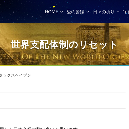
HOME
愛の警鐘
日々の祈り
宇
世界支配体制のリセット
タックスヘイブン