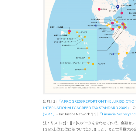
出典:[１]
『A PROGRESS REPORT ON THE JURISDICTIO
INTERNATIONALLY AGREED TAX STANDARD 2009』
-
)2011』
- Tax Justice Network / [３]
『Financial Secrec
注：リストは[１][２]のデータを合わせて作成。金融セン
[３]の上位15位に基づいて記しました。また世界最大の金融