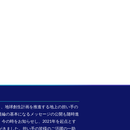
地球創生計画の草創期に向けて
虚偽世界の崩壊
2016年6月28日
世界支配体制のリセット
2016年6月27日
世界支配体制
ジに入り、地球創生計画を推進する地上の担い手の
経綸の基本になるメッセージの公開も随時進
今の時をお知らせし、2021年を起点とす
がきました。担い手の皆様のご活躍の一助