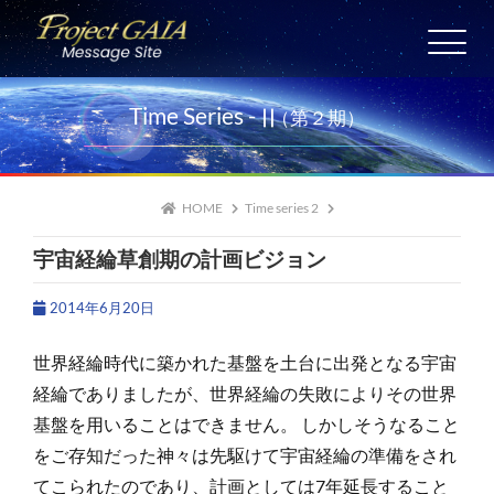
Skip
to
HOME
content
愛の警鐘
Time Series -
Ⅱ
（第２期）
日々の祈り
宇宙サテライト
6/1
HOME
Time series 2
宇宙経綸草創期の計画ビジョン
メッセージ保存版
2014年6月20日
世界経綸時代に築かれた基盤を土台に出発となる宇宙
経綸でありましたが、世界経綸の失敗によりその世界
基盤を用いることはできません。
しかしそうなること
をご存知だった神々は先駆けて宇宙経綸の準備をされ
てこられたのであり、計画としては7年延長すること