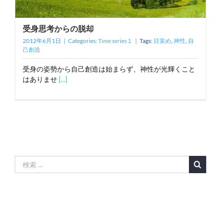
受身思考からの脱却
2012年6月1日
|
Categories:
Time series１
|
Tags:
目覚め
,
神性
,
自
己創造
受身の姿勢から自己創造は始まらず、神性が光輝くこと
はありませ
[...]
検
索
…