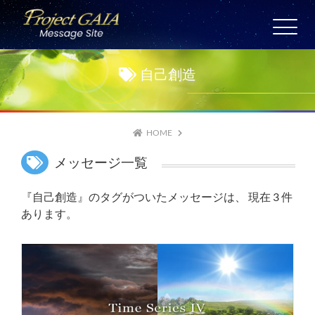
Skip
to
HOME
content
愛の警鐘
自己創造
日々の祈り
宇宙サテライト
6/1
HOME
メッセージ一覧
メッセージ保存版
『自己創造』のタグがついたメッセージは、 現在 3 件
あります。