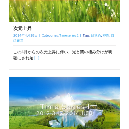
次元上昇
2014年4月18日
|
Categories:
Time series 2
|
Tags:
目覚め
,
神性
,
自
己創造
この4月からの次元上昇に伴い、光と闇の棲み分けが明
確にされ始
[...]