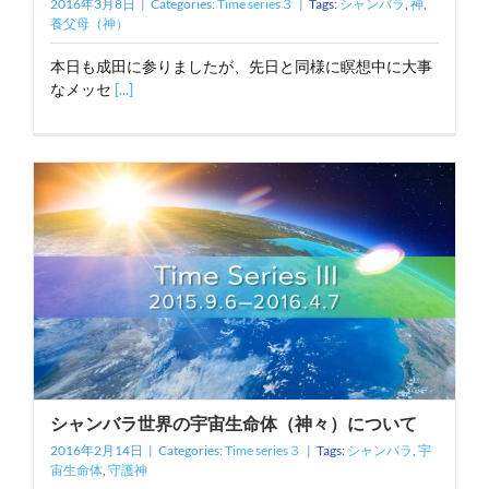
2016年3月8日
|
Categories:
Time series３
|
Tags:
シャンバラ
,
神
,
養父母（神）
本日も成田に参りましたが、先日と同様に瞑想中に大事
なメッセ
[...]
シャンバラ世界の宇宙生命体（神々）について
2016年2月14日
|
Categories:
Time series３
|
Tags:
シャンバラ
,
宇
宙生命体
,
守護神