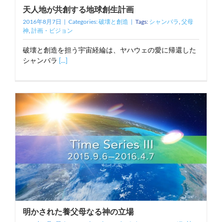
天人地が共創する地球創生計画
2016年8月7日
|
Categories:
破壊と創造
|
Tags:
シャンバラ
,
父母
神
,
計画・ビジョン
破壊と創造を担う宇宙経綸は、ヤハウェの愛に帰還した
シャンバラ
[...]
明かされた養父母なる神の立場