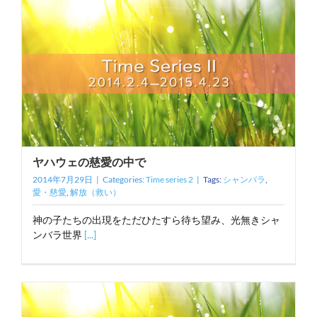
ヤハウェの慈愛の中で
2014年7月29日
|
Categories:
Time series 2
|
Tags:
シャンバラ
,
愛・慈愛
,
解放（救い）
神の子たちの出現をただひたすら待ち望み、光無きシャ
ンバラ世界
[...]