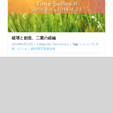
破壊と創造、二重の経綸
2014年6月19日
|
Categories:
Time series 2
|
Tags:
シャンバラ
,
計
画・ビジョン
,
銀河系宇宙連合体
霊界主導の世界経綸の頂点には、人類始祖の堕落ゆえに
やむを得ず
[...]