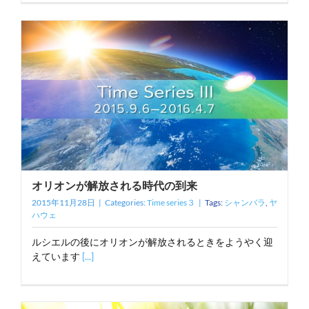
オリオンが解放される時代の到来
2015年11月28日
|
Categories:
Time series３
|
Tags:
シャンバラ
,
ヤ
ハウェ
ルシエルの後にオリオンが解放されるときをようやく迎
えています
[...]