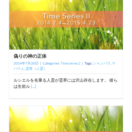
偽りの神の正体
2014年7月20日
|
Categories:
Time series 2
|
Tags:
シャンバラ
,
ヤ
ハウェ
,
霊界（人霊）
ルシエルを名乗る人霊が霊界には沢山存在します。 彼ら
は生前ル
[...]