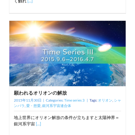
く触れ
[...]
願われるオリオンの解放
2015年11月30日
|
Categories:
Time series３
|
Tags:
オリオン
,
シャ
ンバラ
,
愛・慈愛
,
銀河系宇宙連合体
地上世界にオリオン解放の条件が立ちますと太陽神界＝
銀河系宇宙
[...]