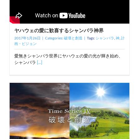
ヤハウェの愛に歓喜するシャンバラ神界
2017年1月26日
|
Categories:
破壊と創造
|
Tags:
シャンバラ
,
神
,
計
画・ビジョン
愛無きシャンバラ世界にヤハウェの愛の光が輝き始め、
シャンバラ
[...]