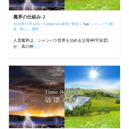
魔界の仕組み-2
2016年11月12日
|
Categories:
破壊と創造
|
Tags:
シャンバラ
,
解
放（救い）
,
魔界
人霊魔界は、シャンバラ世界を治める父母神(宇宙霊)
が、真の神
[...]