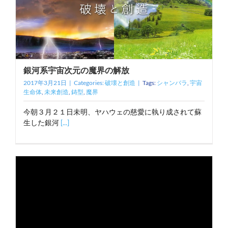
銀河系宇宙次元の魔界の解放
2017年3月21日
|
Categories:
破壊と創造
|
Tags:
シャンバラ
,
宇宙
生命体
,
未来創造
,
鋳型
,
魔界
今朝３月２１日未明、ヤハウェの慈愛に執り成されて蘇
生した銀河
[...]