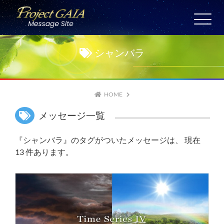
Skip
to
HOME
content
愛の警鐘
シャンバラ
日々の祈り
宇宙サテライト
6/1
HOME
メッセージ一覧
メッセージ保存版
『シャンバラ』のタグがついたメッセージは、 現在
13 件あります。