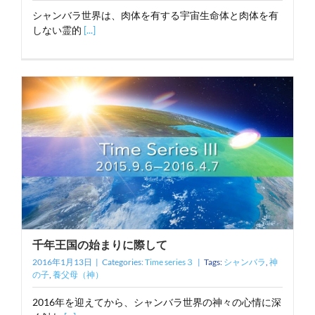
シャンバラ世界は、肉体を有する宇宙生命体と肉体を有
しない霊的
[...]
千年王国の始まりに際して
2016年1月13日
|
Categories:
Time series３
|
Tags:
シャンバラ
,
神
の子
,
養父母（神）
2016年を迎えてから、シャンバラ世界の神々の心情に深