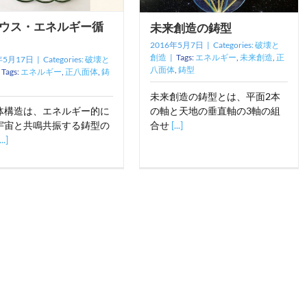
ウス・エネルギー循
未来創造の鋳型
2016年5月7日
|
Categories:
破壊と
創造
|
Tags:
エネルギー
,
未来創造
,
正
年5月17日
|
Categories:
破壊と
八面体
,
鋳型
Tags:
エネルギー
,
正八面体
,
鋳
未来創造の鋳型とは、平面2本
体構造は、エネルギー的に
の軸と天地の垂直軸の3軸の組
宇宙と共鳴共振する鋳型の
合せ
[...]
...]