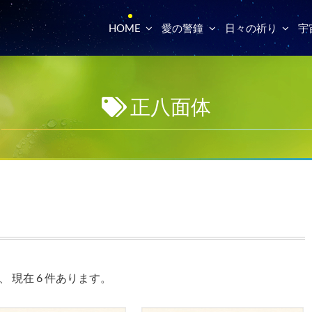
HOME
愛の警鐘
日々の祈り
宇
正八面体
現在 6 件あります。