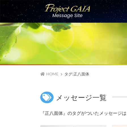
Skip
to
content
HOME
タグ:正八面体
メッセージ一覧
『正八面体』のタグがついたメッセージは、 