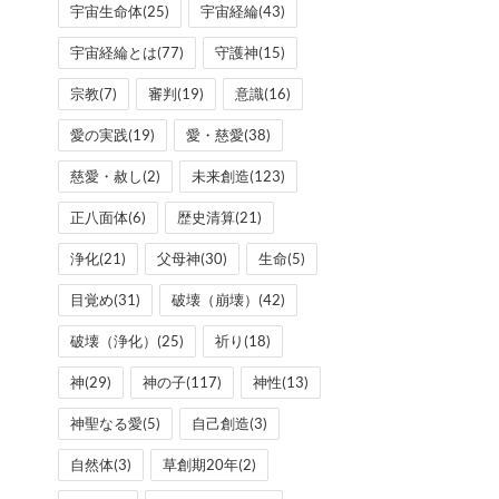
宇宙生命体
(25)
宇宙経綸
(43)
宇宙経綸とは
(77)
守護神
(15)
宗教
(7)
審判
(19)
意識
(16)
愛の実践
(19)
愛・慈愛
(38)
慈愛・赦し
(2)
未来創造
(123)
正八面体
(6)
歴史清算
(21)
浄化
(21)
父母神
(30)
生命
(5)
目覚め
(31)
破壊（崩壊）
(42)
破壊（浄化）
(25)
祈り
(18)
神
(29)
神の子
(117)
神性
(13)
神聖なる愛
(5)
自己創造
(3)
自然体
(3)
草創期20年
(2)