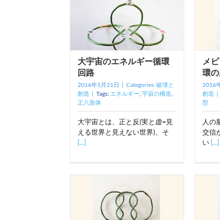
大宇宙のエネルギー循環
メビ
回路
環の
2016年5月21日
|
Categories:
破壊と
2016
創造
|
Tags:
エネルギー
,
宇宙の構造
,
創造
|
正八面体
型
大宇宙とは、正と反(実と虚=見
人の
える世界と見えない世界)、そ
交信
[...]
い
[...]