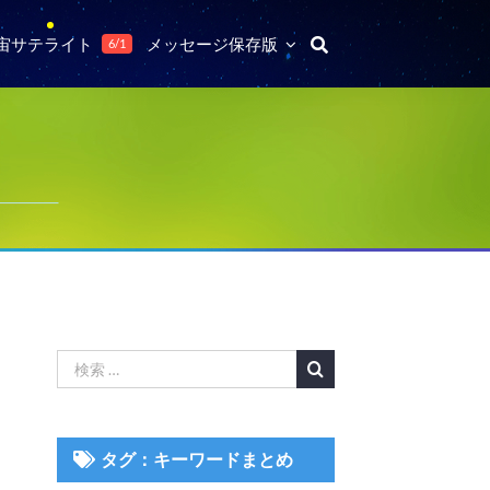
宙サテライト
メッセージ保存版
6/1
検
索
…
タグ：キーワードまとめ