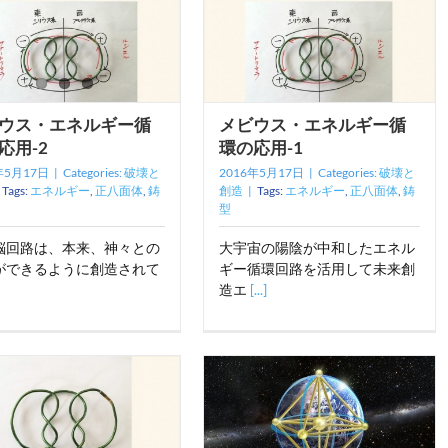
ウス・エネルギー循
メビウス・エネルギー循
応用-2
環の応用-1
年5月17日
|
Categories:
破壊と
2016年5月17日
|
Categories:
破壊と
Tags:
エネルギー
,
正八面体
,
鋳
創造
|
Tags:
エネルギー
,
正八面体
,
鋳
型
脳回路は、本来、神々との
大宇宙の陽陰が中和したエネル
ができるように創造されて
ギー循環回路を活用して未来創
造エ
[...]