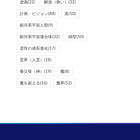
虚偽
(22)
解放（救い）
(32)
計画・ビジョン
(88)
道
(10)
銀河系宇宙人類
(9)
銀河系宇宙連合体
(32)
鋳型
(50)
霊性の成長進化
(17)
霊界（人霊）
(18)
養父母（神）
(19)
魔
(8)
魔を超える
(16)
魔界
(52)