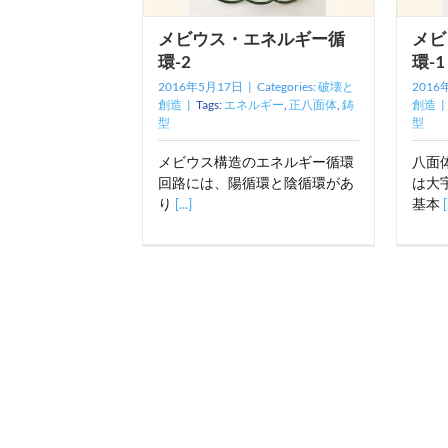
メビウス・エネルギー循
メビ
環-2
環-1
2016年5月17日
|
Categories:
破壊と
2016
創造
|
Tags:
エネルギー
,
正八面体
,
鋳
創造
|
型
型
メビウス構造のエネルギー循環
八面
回路には、陽循環と陰循環があ
は大
り
[...]
基本
[