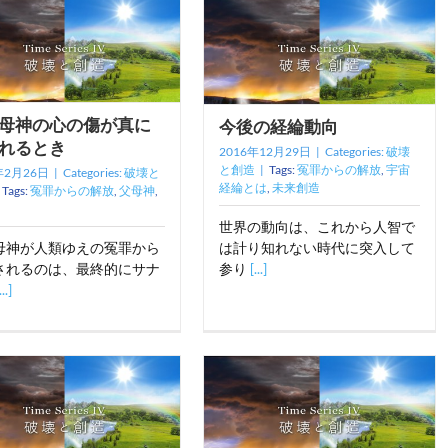
母神の心の傷が真に
今後の経綸動向
れるとき
2016年12月29日
|
Categories:
破壊
と創造
|
Tags:
冤罪からの解放
,
宇宙
年2月26日
|
Categories:
破壊と
経綸とは
,
未来創造
Tags:
冤罪からの解放
,
父母神
,
世界の動向は、これから人智で
母神が人類ゆえの冤罪から
は計り知れない時代に突入して
されるのは、最終的にサナ
参り
[...]
...]