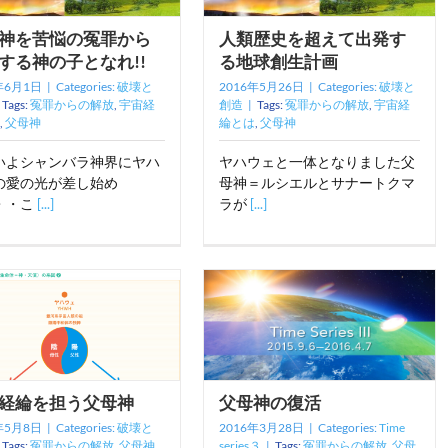
神を苦悩の冤罪から
人類歴史を超えて出発す
する神の子となれ!!
る地球創生計画
年6月1日
|
Categories:
破壊と
2016年5月26日
|
Categories:
破壊と
Tags:
冤罪からの解放
,
宇宙経
創造
|
Tags:
冤罪からの解放
,
宇宙経
,
父母神
綸とは
,
父母神
いよシャンバラ神界にヤハ
ヤハウェと一体となりました父
の愛の光が差し始め
母神＝ルシエルとサナートクマ
・・こ
[...]
ラが
[...]
経綸を担う父母神
父母神の復活
年5月8日
|
Categories:
破壊と
2016年3月28日
|
Categories:
Time
Tags:
冤罪からの解放
,
父母神
series３
|
Tags:
冤罪からの解放
,
父母