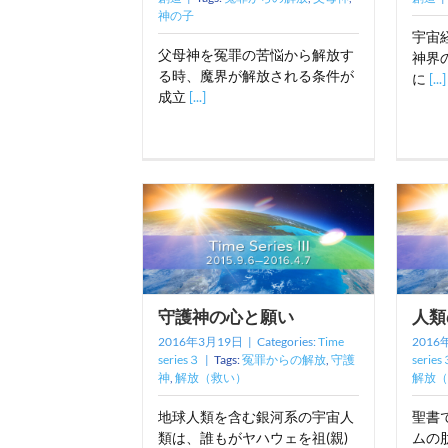
神の子
宇宙
父母神を冤罪の苦悩から解放す
神界
る時、魔界が解放される条件が
に
[...]
成立
[...]
守護神の心と願い
人類
2016年3月19日
|
Categories:
Time
2016
series３
|
Tags:
冤罪からの解放
,
守護
series
神
,
解放（救い）
解放（
地球人類を含む銀河系の宇宙人
聖書
類は、誰もがヤハウェを祖(親)
ムの