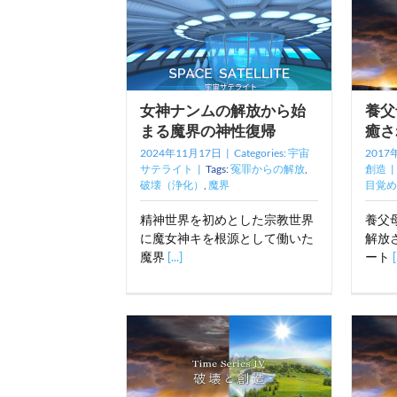
女神ナンムの解放から始
養父
まる魔界の神性復帰
癒さ
2024年11月17日
|
Categories:
宇宙
2017
サテライト
|
Tags:
冤罪からの解放
,
創造
|
破壊（浄化）
,
魔界
目覚め
精神世界を初めとした宗教世界
養父
に魔女神キを根源として働いた
解放
魔界
[...]
ート
[