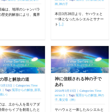
神
,
神の子
経綸は、地球のシャンバラ
本日3月28日より、ヤハウェと
の歴史的解放により、魔界
一体となったルシエルとサナー
ト
[...]
神に信頼される神の子で
の罪と解放の道
あれ
年3月15日
|
Categories:
Time
３
|
Tags:
冤罪からの解放
,
原罪
,
2016年3月15日
|
Categories:
Time
救い）
series３
|
Tags:
冤罪からの解放
,
神の
子
,
養父母（神）
では、土から人を造りアダ
肋骨からイブを創造したと
ヤハウェと一体したルシエルと