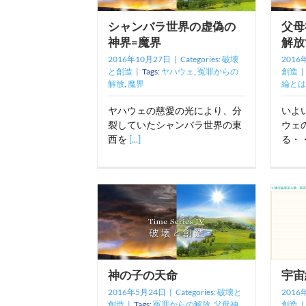
シャンバラ世界の虚偽の
父母
神界=魔界
解放
2016年10月27日
|
Categories:
破壊
2016
と創造
|
Tags:
ヤハウェ
,
冤罪からの
創造
|
解放
,
魔界
綸とは
ヤハウェの慈愛の光により、分
いよ
裂していたシャンバラ世界の東
ウェ
西を
[...]
る・
神の子の天命
宇宙
2016年5月24日
|
Categories:
破壊と
2016
創造
|
Tags:
冤罪からの解放
,
父母神
,
創造
|