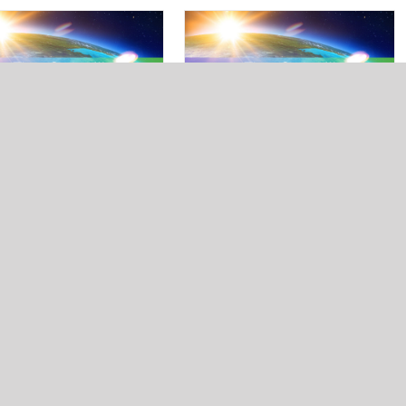
ートクマラの冤罪解
母系民族歴史の中に閉ざ
釈迦とイエスの蘇生
されてきた神
年3月3日
|
Categories:
Time
2016年2月28日
|
Categories:
Time
３
|
Tags:
冤罪からの解放
,
未来
series３
|
Tags:
冤罪からの解放
,
神
鋳型
父系イスラエル民族歴史を導か
ヒッタイト系民族の人類始
れたルシエルは、母系ヒッタイ
イザナギ・イザナミ）が、
ト民
[...]
...]