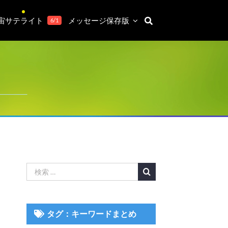
宙サテライト
メッセージ保存版
6/1
検
索
…
タグ：キーワードまとめ