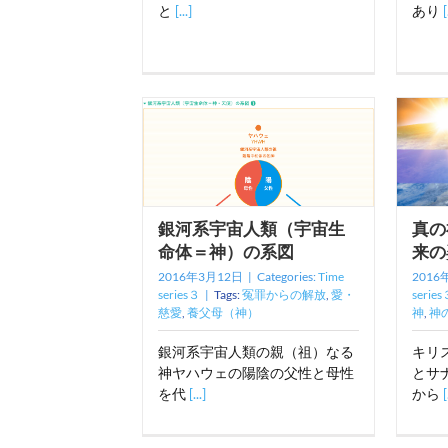
と
[...]
あり
[
銀河系宇宙人類（宇宙生
真の
命体＝神）の系図
来の
2016年3月12日
|
Categories:
Time
2016
series３
|
Tags:
冤罪からの解放
,
愛・
series
慈愛
,
養父母（神）
神
,
神
銀河系宇宙人類の親（祖）なる
キリ
神ヤハウェの陽陰の父性と母性
とサ
を代
[...]
から
[