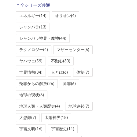
エネルギー
(14)
オリオン
(4)
シャンバラ
(13)
シャンバラ神界・魔神
(44)
テクノロジー
(4)
マザーセンター
(6)
ヤハウェ
(59)
不動心
(30)
世界情勢
(34)
人とは
(6)
体制
(7)
冤罪からの解放
(26)
原罪
(6)
地球の現状
(6)
地球人類・人類歴史
(4)
地球連邦
(7)
大患難
(7)
太陽神界
(18)
宇宙文明
(16)
宇宙歴史
(11)