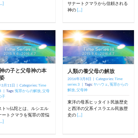
...]
サナートクマラから信頼される
神の
[...]
神の子と父母神の本
人類の養父母の解放
姿
2016年3月8日
|
Categories:
Time
series３
|
Tags:
ヤハウェ
,
冤罪からの
年3月11日
|
Categories:
Time
解放
,
父母神
３
|
Tags:
冤罪からの解放
,
父母
の子
東洋の母系ヒッタイト民族歴史
スト≒仏陀とは、ルシエル
と西洋の父系イスラエル民族歴
ナートクマラを冤罪の苦悩
史の
[...]
...]