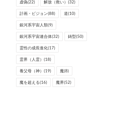
虚偽
(22)
解放（救い）
(32)
計画・ビジョン
(88)
道
(10)
銀河系宇宙人類
(9)
銀河系宇宙連合体
(32)
鋳型
(50)
霊性の成長進化
(17)
霊界（人霊）
(18)
養父母（神）
(19)
魔
(8)
魔を超える
(16)
魔界
(52)