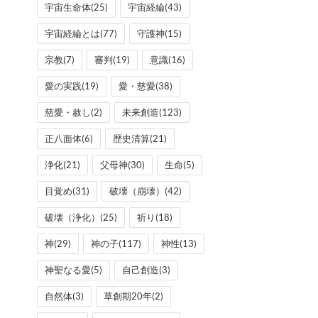
宇宙生命体
(25)
宇宙経綸
(43)
宇宙経綸とは
(77)
守護神
(15)
宗教
(7)
審判
(19)
意識
(16)
愛の実践
(19)
愛・慈愛
(38)
慈愛・赦し
(2)
未来創造
(123)
正八面体
(6)
歴史清算
(21)
浄化
(21)
父母神
(30)
生命
(5)
目覚め
(31)
破壊（崩壊）
(42)
破壊（浄化）
(25)
祈り
(18)
神
(29)
神の子
(117)
神性
(13)
神聖なる愛
(5)
自己創造
(3)
自然体
(3)
草創期20年
(2)