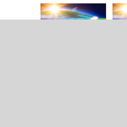
神々の心情に通じる不動
サナ
の神の子となれ
放と
2016年3月5日
|
Categories:
Time
2016
series３
|
Tags:
不動心
,
冤罪からの解
series
放
,
祈り
創造
,
神々の心情と事情は、知識とし
母系
て学んで分かるものではありま
祖（
せん
[...]
ヤハ
[