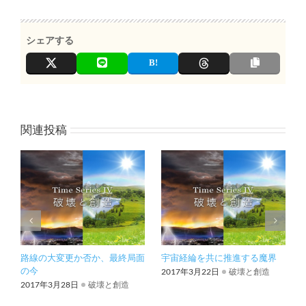
シェアする
関連投稿
路線の大変更か否か、最終局面
宇宙経綸を共に推進する魔界
の今
2017年3月22日
破壊と創造
2017年3月28日
破壊と創造