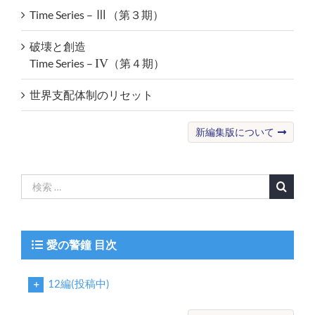
Time Series –
Ⅲ
（第３期）
破壊と創造
Time Series –
IV
（第４期）
世界支配体制のリセット
新編集版について
検
索
…
愛の警鐘 目次
12編(投稿中)