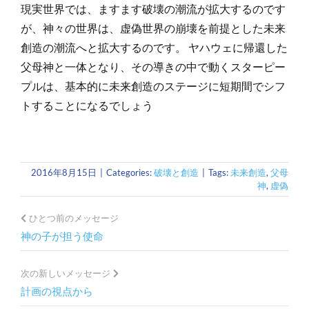
現実世界では、ますます破壊の潮流が拡大するのです
が、神々の世界は、虚偽世界の崩壊を前提とした未来
創造の潮流へと拡大するのです。
ヤハウェに帰還した
父母神と一体となり、その導きの中で動くスターピー
プルは、基本的に未来創造のステージに短期間でシフ
トすることになるでしょう
2016年8月15日
|
Categories:
破壊と創造
|
Tags:
未来創造
,
父母
神
,
虚偽
ひとつ前のメッセージ
神の子が担う使命
次の新しいメッセージ
計画の視点から