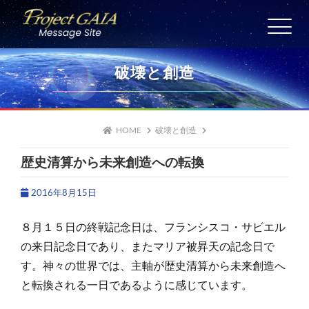
Skip
to
HOME
content
愛の警鐘
破壊と創造
日々の祈り
宇宙サテライト
6/1
HOME
破壊と創造
歴史清算から未来創造への転換
メッセージ保存版
2016年8月15日
８月１５日の終戦記念日は、フランシスコ・サビエル
の来日記念日であり、またマリア被昇天の記念日で
す。神々の世界では、主軸が歴史清算から未来創造へ
と転換される一日であるように感じています。